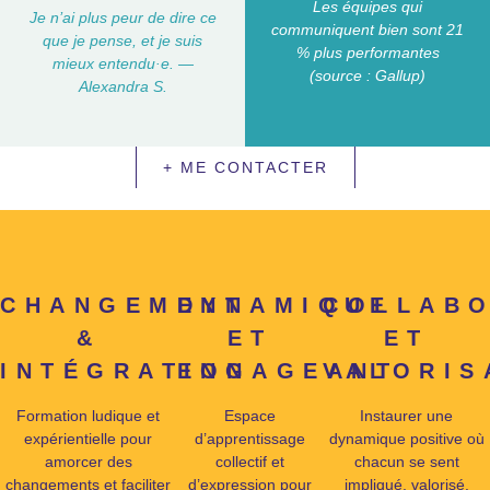
Les équipes qui
Je n’ai plus peur de dire ce
communiquent bien sont 21
que je pense, et je suis
% plus performantes
mieux entendu·e. —
(source : Gallup)
Alexandra S.
+ ME CONTACTER
CHANGEMENT
DYNAMIQUE
COLLABO
&
ET
ET
INTÉGRATION
ENGAGEANT
VALORIS
Formation ludique et
Espace
Instaurer une
expérientielle pour
d’apprentissage
dynamique positive où
amorcer des
collectif et
chacun se sent
changements et faciliter
d’expression pour
impliqué, valorisé.