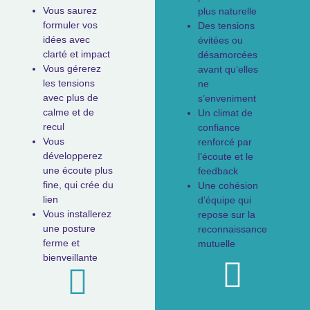
Vous saurez
plus naturelle
formuler vos
Des tensions
idées avec
évitées ou
clarté et impact
désamorcées
Vous gérerez
avant qu’elles
les tensions
ne
avec plus de
s’enveniment
calme et de
Un climat de
recul
confiance
Vous
renforcé par
développerez
l’écoute et le
une écoute plus
feedback
fine, qui crée du
Une cohésion
lien
d’équipe qui
Vous installerez
repose sur la
une posture
reconnaissance
ferme et
mutuelle
bienveillante