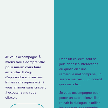
Je vous accompagne
à
Dans un collectif, tout se
mieux vous comprendre
joue dans les interactions
pour mieux vous faire
du quotidien : une
entendre.
Il s’agit
remarque mal comprise, un
d’apprendre à poser vos
silence mal vécu, un non-dit
limites sans agressivité, à
qui s’installe…
vous affirmer sans crisper,
à écouter sans vous
Je vous accompagne pour
effacer.
poser un cadre bienveillant,
rouvrir le dialogue, clarifier
les attentes, et construire