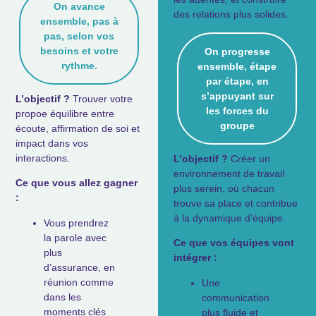
On avance
des relations plus solides
.
ensemble, pas à
pas, selon vos
besoins et votre
On progresse
rythme.
ensemble, étape
par étape, en
s’appuyant sur
L’objectif ?
Trouver votre
les forces du
propoe équilibre
entre
groupe
écoute, affirmation de soi
et
impact dans vos
interactions.
L’objectif ?
Créer un
environnement de travail
Ce que vous allez gagner
plus serein, où chacun
:
trouve sa place et contribue
à la dynamique d’équipe.
Vous prendrez
la parole avec
Ce que vos équipes vont
plus
intégrer :
d’assurance, en
réunion comme
Une
dans les
communication
moments clés
plus fluide et